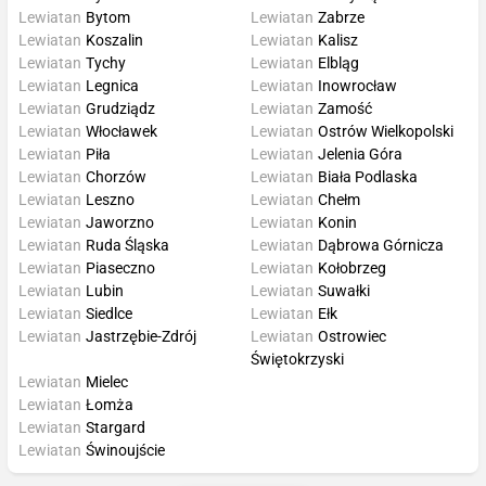
Lewiatan
Bytom
Lewiatan
Zabrze
Lewiatan
Koszalin
Lewiatan
Kalisz
Lewiatan
Tychy
Lewiatan
Elbląg
Lewiatan
Legnica
Lewiatan
Inowrocław
Lewiatan
Grudziądz
Lewiatan
Zamość
Lewiatan
Włocławek
Lewiatan
Ostrów Wielkopolski
Lewiatan
Piła
Lewiatan
Jelenia Góra
Lewiatan
Chorzów
Lewiatan
Biała Podlaska
Lewiatan
Leszno
Lewiatan
Chełm
Lewiatan
Jaworzno
Lewiatan
Konin
Lewiatan
Ruda Śląska
Lewiatan
Dąbrowa Górnicza
Lewiatan
Piaseczno
Lewiatan
Kołobrzeg
Lewiatan
Lubin
Lewiatan
Suwałki
Lewiatan
Siedlce
Lewiatan
Ełk
Lewiatan
Jastrzębie-Zdrój
Lewiatan
Ostrowiec
Świętokrzyski
Lewiatan
Mielec
Lewiatan
Łomża
Lewiatan
Stargard
Lewiatan
Świnoujście