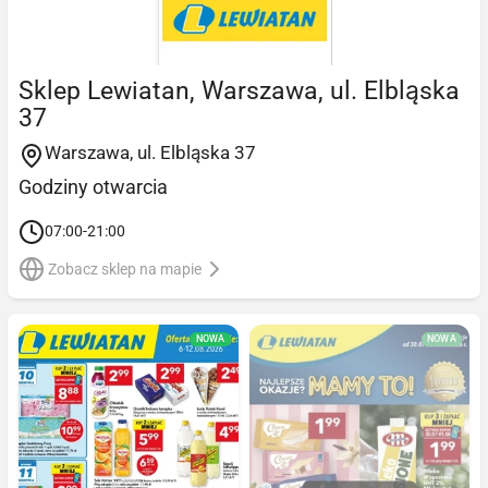
Sklep Lewiatan, Warszawa, ul. Elbląska
37
Warszawa, ul. Elbląska 37
Godziny otwarcia
07:00-21:00
Zobacz sklep na mapie
NOWA
NOWA