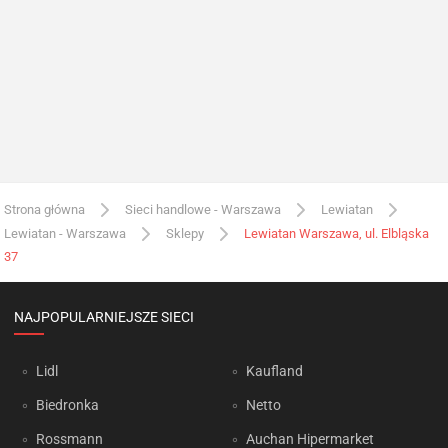
Strona główna
Sieci handlowe - Warszawa
Lewiatan
Lewiatan - Warszawa
Sklepy
Lewiatan Warszawa, ul. Elbląska
37
NAJPOPULARNIEJSZE SIECI
Lidl
Kaufland
Biedronka
Netto
Rossmann
Auchan Hipermarket