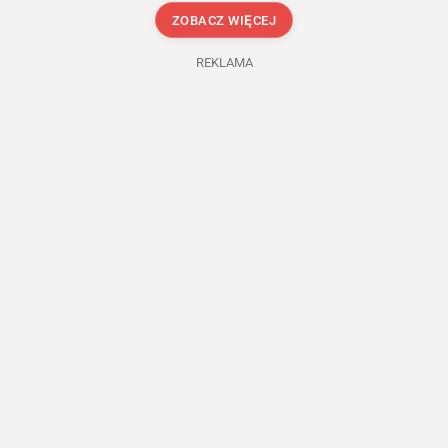
ZOBACZ WIĘCEJ
REKLAMA