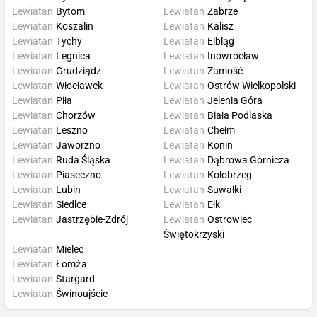
Lewiatan
Bytom
Lewiatan
Zabrze
Lewiatan
Koszalin
Lewiatan
Kalisz
Lewiatan
Tychy
Lewiatan
Elbląg
Lewiatan
Legnica
Lewiatan
Inowrocław
Lewiatan
Grudziądz
Lewiatan
Zamość
Lewiatan
Włocławek
Lewiatan
Ostrów Wielkopolski
Lewiatan
Piła
Lewiatan
Jelenia Góra
Lewiatan
Chorzów
Lewiatan
Biała Podlaska
Lewiatan
Leszno
Lewiatan
Chełm
Lewiatan
Jaworzno
Lewiatan
Konin
Lewiatan
Ruda Śląska
Lewiatan
Dąbrowa Górnicza
Lewiatan
Piaseczno
Lewiatan
Kołobrzeg
Lewiatan
Lubin
Lewiatan
Suwałki
Lewiatan
Siedlce
Lewiatan
Ełk
Lewiatan
Jastrzębie-Zdrój
Lewiatan
Ostrowiec
Świętokrzyski
Lewiatan
Mielec
Lewiatan
Łomża
Lewiatan
Stargard
Lewiatan
Świnoujście