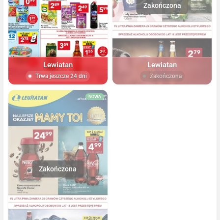
Lewiatan
Lewiatan
Trwa jeszcze 24 dni
Zakończona
NOWA