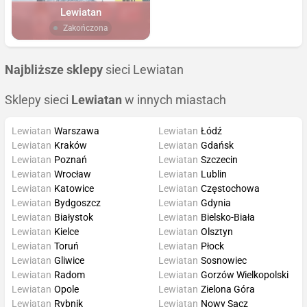
Lewiatan
Zakończona
Najbliższe sklepy
sieci Lewiatan
Sklepy sieci
Lewiatan
w innych miastach
Lewiatan
Warszawa
Lewiatan
Łódź
Lewiatan
Kraków
Lewiatan
Gdańsk
Lewiatan
Poznań
Lewiatan
Szczecin
Lewiatan
Wrocław
Lewiatan
Lublin
Lewiatan
Katowice
Lewiatan
Częstochowa
Lewiatan
Bydgoszcz
Lewiatan
Gdynia
Lewiatan
Białystok
Lewiatan
Bielsko-Biała
Lewiatan
Kielce
Lewiatan
Olsztyn
Lewiatan
Toruń
Lewiatan
Płock
Lewiatan
Gliwice
Lewiatan
Sosnowiec
Lewiatan
Radom
Lewiatan
Gorzów Wielkopolski
Lewiatan
Opole
Lewiatan
Zielona Góra
Lewiatan
Rybnik
Lewiatan
Nowy Sącz