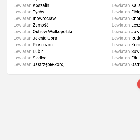
Lewiatan
Koszalin
Lewiatan
Kali
Lewiatan
Tychy
Lewiatan
Elbl
Lewiatan
Inowrocław
Lewiatan
Cho
Lewiatan
Zamość
Lewiatan
Les
Lewiatan
Ostrów Wielkopolski
Lewiatan
Jaw
Lewiatan
Jelenia Góra
Lewiatan
Ruda
Lewiatan
Piaseczno
Lewiatan
Koł
Lewiatan
Lubin
Lewiatan
Suwa
Lewiatan
Siedlce
Lewiatan
Ełk
Lewiatan
Jastrzębie-Zdrój
Lewiatan
Ostr