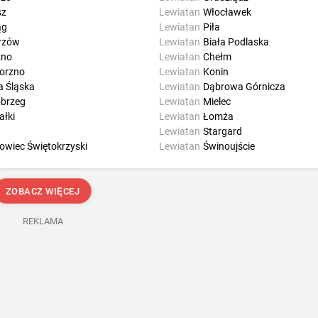
sz
Lewiatan
Włocławek
ąg
Lewiatan
Piła
rzów
Lewiatan
Biała Podlaska
zno
Lewiatan
Chełm
orzno
Lewiatan
Konin
 Śląska
Lewiatan
Dąbrowa Górnicza
obrzeg
Lewiatan
Mielec
łki
Lewiatan
Łomża
Lewiatan
Stargard
owiec Świętokrzyski
Lewiatan
Świnoujście
ZOBACZ WIĘCEJ
REKLAMA