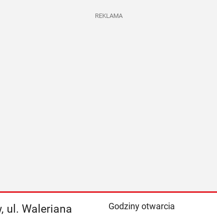
REKLAMA
Godziny otwarcia
, ul. Waleriana