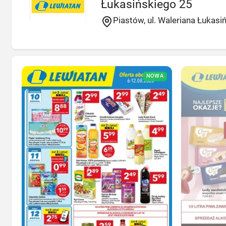
Łukasińskiego 25
Piastów, ul. Waleriana Łukasi
NOWA