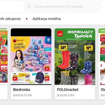
nik zakupowy
Aplikacja mobilna
POLOmarket
Stokrotka Supermarket
Ka
jeszcze 2 dni
jeszcze 3 dni
od 