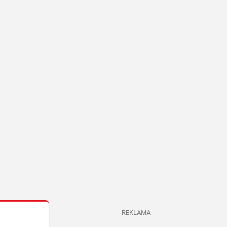
REKLAMA