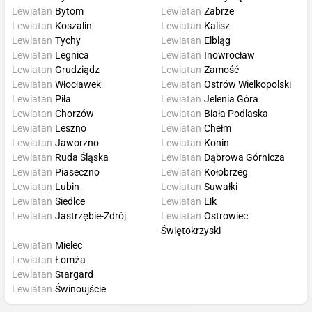
Lewiatan
Bytom
Lewiatan
Zabrze
Lewiatan
Koszalin
Lewiatan
Kalisz
Lewiatan
Tychy
Lewiatan
Elbląg
Lewiatan
Legnica
Lewiatan
Inowrocław
Lewiatan
Grudziądz
Lewiatan
Zamość
Lewiatan
Włocławek
Lewiatan
Ostrów Wielkopolski
Lewiatan
Piła
Lewiatan
Jelenia Góra
Lewiatan
Chorzów
Lewiatan
Biała Podlaska
Lewiatan
Leszno
Lewiatan
Chełm
Lewiatan
Jaworzno
Lewiatan
Konin
Lewiatan
Ruda Śląska
Lewiatan
Dąbrowa Górnicza
Lewiatan
Piaseczno
Lewiatan
Kołobrzeg
Lewiatan
Lubin
Lewiatan
Suwałki
Lewiatan
Siedlce
Lewiatan
Ełk
Lewiatan
Jastrzębie-Zdrój
Lewiatan
Ostrowiec
Świętokrzyski
Lewiatan
Mielec
Lewiatan
Łomża
Lewiatan
Stargard
Lewiatan
Świnoujście