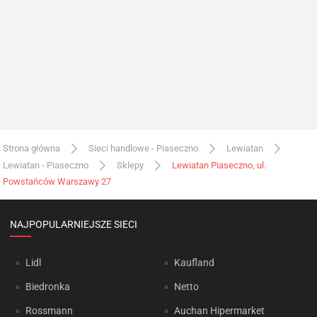
Strona główna
Sieci handlowe - Piaseczno
Lewiatan
Lewiatan - Piaseczno
Sklepy
Lewiatan Piaseczno, ul.
Powstańców Warszawy 27
NAJPOPULARNIEJSZE SIECI
Lidl
Kaufland
Biedronka
Netto
Rossmann
Auchan Hipermarket