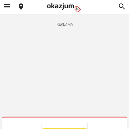
REKLAMA