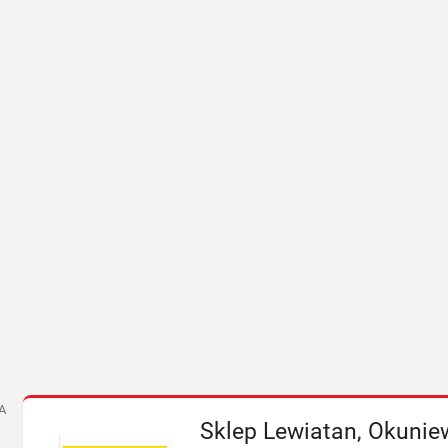
A
Sklep Lewiatan, Okuniew