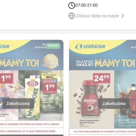
07:00-21:00
Zobacz sklep na mapie
NOWA