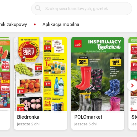
nik zakupowy
Aplikacja mobilna
POLOmarket
Stokrotka Supermarket
St
jeszcze 5 dni
jeszcze 6 dni
jes