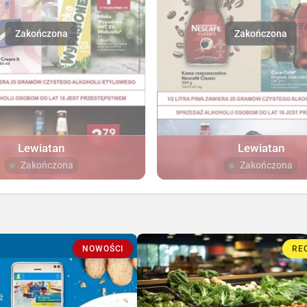
Lewiatan
Lewiatan
Zakończona
Zakończona
NOWOŚCI
RE