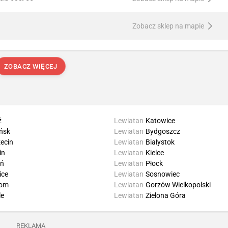
Zobacz sklep na mapie
ZOBACZ WIĘCEJ
ź
Lewiatan
Katowice
ńsk
Lewiatan
Bydgoszcz
ecin
Lewiatan
Białystok
in
Lewiatan
Kielce
uń
Lewiatan
Płock
ice
Lewiatan
Sosnowiec
om
Lewiatan
Gorzów Wielkopolski
le
Lewiatan
Zielona Góra
REKLAMA