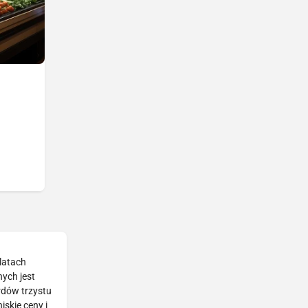
latach
nych jest
rdów trzystu
skie ceny i