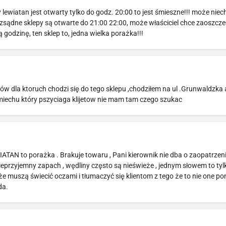
ewiatan jest otwarty tylko do godz. 20:00 to jest śmieszne!!! może niec
rozsądne sklepy są otwarte do 21:00 22:00, może właściciel chce zaoszcze
godzinę, ten sklep to, jedna wielka porażka!!!
 dla ktoruch chodzi się do tego sklepu ,chodziłem na ul .Grunwaldzka a
miechu który pszyciaga klijetow nie mam tam czego szukac
ATAN to porażka . Brakuje towaru , Pani kierownik nie dba o zaopatrzenie
przyjemny zapach , wędliny często są nieświeże , jednym słowem to tyl
że muszą świecić oczami i tłumaczyć się klientom z tego że to nie one p
da.