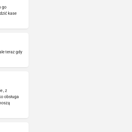
h go
dzić kase
le teraz gdy
 , z
ko obsługa
onoszą