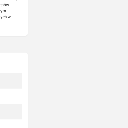
klepów
ącym
nych w