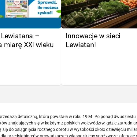
 Lewiatana –
Innowacje w sieci
a miarę XXI wieku
Lewiatan!
przedażą detaliczną, która powstała w roku 1994. Po ponad dwudziestu 
ketów znajdujących się w każdym z polskich województw, gdzie zatrudnia
ą się do osiągnięcia rocznego obrotu w wysokości około dziewięciu milia
 dla przedsiębiorców prowadzących własne sklepy spożywcze, oferując ni