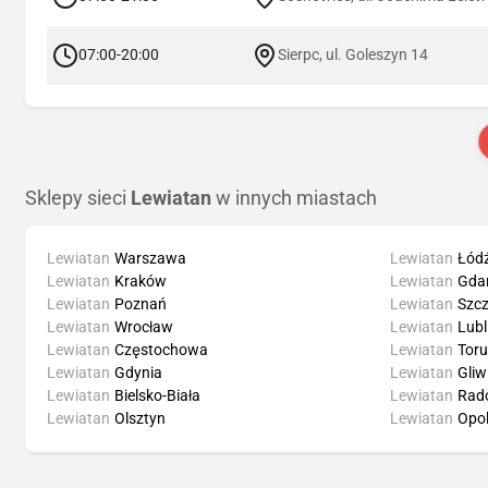
07:00-20:00
Sierpc, ul. Goleszyn 14
Sklepy sieci
Lewiatan
w innych miastach
Lewiatan
Warszawa
Lewiatan
Łód
Lewiatan
Kraków
Lewiatan
Gda
Lewiatan
Poznań
Lewiatan
Szcz
Lewiatan
Wrocław
Lewiatan
Lubl
Lewiatan
Częstochowa
Lewiatan
Tor
Lewiatan
Gdynia
Lewiatan
Gliw
Lewiatan
Bielsko-Biała
Lewiatan
Rad
Lewiatan
Olsztyn
Lewiatan
Opo