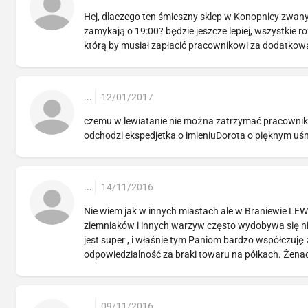
Hej, dlaczego ten śmieszny sklep w Konopnicy zwany l
zamykają o 19:00? będzie jeszcze lepiej, wszystkie 
którą by musiał zapłacić pracownikowi za dodatkową 
...
12/01/2017
czemu w lewiatanie nie można zatrzymać pracowników
odchodzi ekspedjetka o imieniuDorota o pięknym uś
...
14/11/2016
Nie wiem jak w innych miastach ale w Braniewie LEWI
ziemniaków i innych warzyw często wydobywa się nie
jest super , i właśnie tym Paniom bardzo współczuję 
odpowiedzialność za braki towaru na półkach. Żena
...
09/11/2016