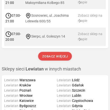
mapie
21:00
Maksymiliana Kolbego 85
07:00-
Sosnowiec, ul. Joachima
Zobacz sklep na
mapie
21:00
Lelewela 600/55
07:00-
Zobacz sklep na
Sierpc, ul. Goleszyn 14
mapie
20:00
ZOBACZ WIĘCEJ
Sklepy sieci
Lewiatan
w innych miastach
Lewiatan
Warszawa
Lewiatan
Łódź
Lewiatan
Kraków
Lewiatan
Gdańsk
Lewiatan
Poznań
Lewiatan
Szczecin
Lewiatan
Wrocław
Lewiatan
Lublin
Lewiatan
Katowice
Lewiatan
Częstochowa
Lewiatan
Bydgoszcz
Lewiatan
Gdynia