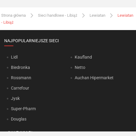
Strona główna
Sieci handlowe - Libiąż
Lewiatan
Lewiatan
- Libiąż
NAJPOPULARNIEJSZE SIECI
Lidl
Kaufland
Biedronka
Netto
Rossmann
Auchan Hipermarket
Carrefour
Jysk
Super-Pharm
Douglas
OKAZJUM.PL