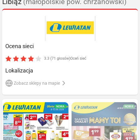
Libiąż
(małopolskie pow. chrzanowski)
Ocena sieci
3.3 (71 głosów)
Oceń sieć
Lokalizacja
Zobacz sklepy na mapie
NOWA
NOWA