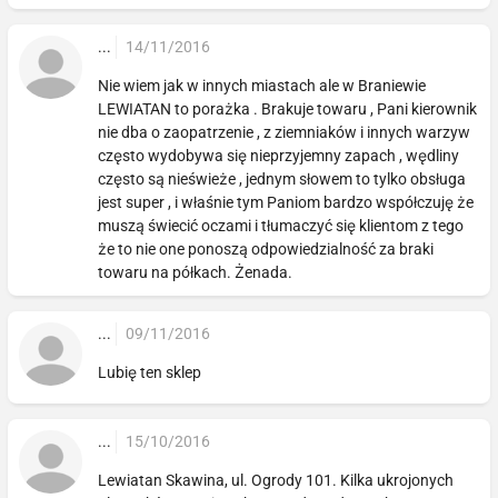
...
14/11/2016
Nie wiem jak w innych miastach ale w Braniewie
LEWIATAN to porażka . Brakuje towaru , Pani kierownik
nie dba o zaopatrzenie , z ziemniaków i innych warzyw
często wydobywa się nieprzyjemny zapach , wędliny
często są nieświeże , jednym słowem to tylko obsługa
jest super , i właśnie tym Paniom bardzo współczuję że
muszą świecić oczami i tłumaczyć się klientom z tego
że to nie one ponoszą odpowiedzialność za braki
towaru na półkach. Żenada.
...
09/11/2016
Lubię ten sklep
...
15/10/2016
Lewiatan Skawina, ul. Ogrody 101. Kilka ukrojonych