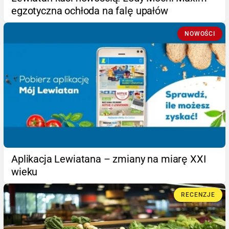
egzotyczna ochłoda na falę upałów
NOWOŚCI
Aplikacja Lewiatana – zmiany na miarę XXI
wieku
RECENZJE