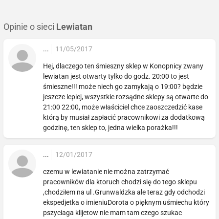
Opinie o sieci
Lewiatan
...
11/05/2017
Hej, dlaczego ten śmieszny sklep w Konopnicy zwany
lewiatan jest otwarty tylko do godz. 20:00 to jest
śmieszne!!! może niech go zamykają o 19:00? będzie
jeszcze lepiej, wszystkie rozsądne sklepy są otwarte do
21:00 22:00, może właściciel chce zaoszczedzić kase
którą by musiał zapłacić pracownikowi za dodatkową
godzinę, ten sklep to, jedna wielka porażka!!!
...
12/01/2017
czemu w lewiatanie nie można zatrzymać
pracowników dla ktoruch chodzi się do tego sklepu
,chodziłem na ul .Grunwaldzka ale teraz gdy odchodzi
ekspedjetka o imieniuDorota o pięknym uśmiechu który
pszyciaga klijetow nie mam tam czego szukac