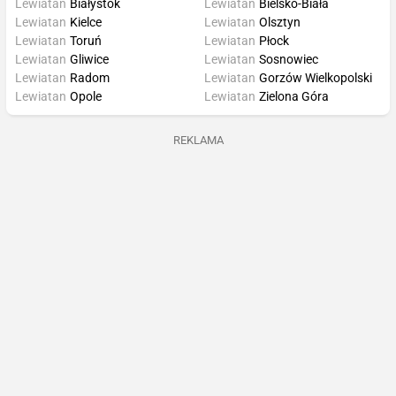
Lewiatan
Białystok
Lewiatan
Bielsko-Biała
Lewiatan
Kielce
Lewiatan
Olsztyn
Lewiatan
Toruń
Lewiatan
Płock
Lewiatan
Gliwice
Lewiatan
Sosnowiec
Lewiatan
Radom
Lewiatan
Gorzów Wielkopolski
Lewiatan
Opole
Lewiatan
Zielona Góra
REKLAMA