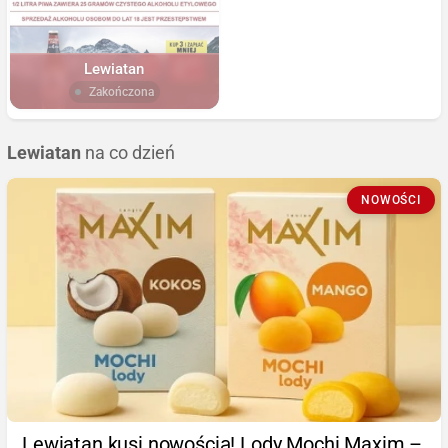
Lewiatan
Zakończona
Lewiatan
na co dzień
NOWOŚCI
Lewiatan kusi nowością! Lody Mochi Maxim –