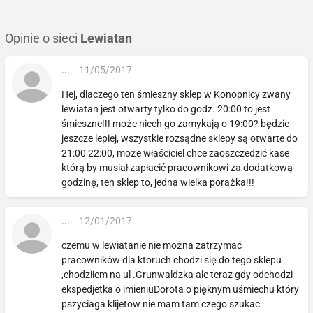
Opinie o sieci
Lewiatan
...
11/05/2017
Hej, dlaczego ten śmieszny sklep w Konopnicy zwany
lewiatan jest otwarty tylko do godz. 20:00 to jest
śmieszne!!! może niech go zamykają o 19:00? będzie
jeszcze lepiej, wszystkie rozsądne sklepy są otwarte do
21:00 22:00, może właściciel chce zaoszczedzić kase
którą by musiał zapłacić pracownikowi za dodatkową
godzinę, ten sklep to, jedna wielka porażka!!!
...
12/01/2017
czemu w lewiatanie nie można zatrzymać
pracowników dla ktoruch chodzi się do tego sklepu
,chodziłem na ul .Grunwaldzka ale teraz gdy odchodzi
ekspedjetka o imieniuDorota o pięknym uśmiechu który
pszyciaga klijetow nie mam tam czego szukac