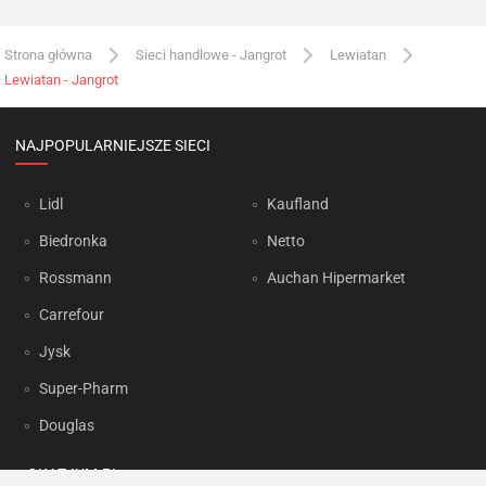
Strona główna
Sieci handlowe - Jangrot
Lewiatan
Lewiatan - Jangrot
NAJPOPULARNIEJSZE SIECI
Lidl
Kaufland
Biedronka
Netto
Rossmann
Auchan Hipermarket
Carrefour
Jysk
Super-Pharm
Douglas
OKAZJUM.PL