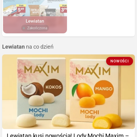
Lewiatan
Zakończona
Lewiatan
na co dzień
NOWOŚCI
Lewiatan kusi nowością! Lody Mochi Maxim –