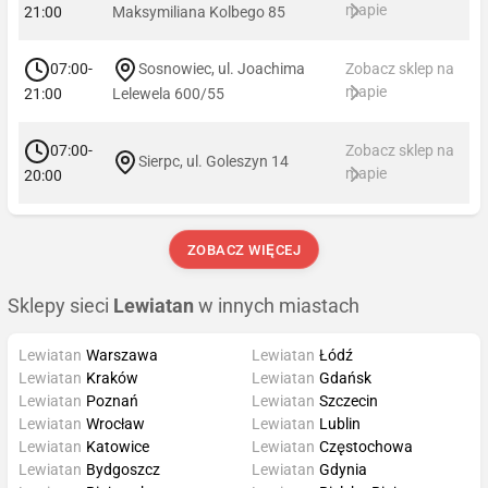
mapie
21:00
Maksymiliana Kolbego 85
07:00-
Sosnowiec, ul. Joachima
Zobacz sklep na
mapie
21:00
Lelewela 600/55
07:00-
Zobacz sklep na
Sierpc, ul. Goleszyn 14
mapie
20:00
ZOBACZ WIĘCEJ
Sklepy sieci
Lewiatan
w innych miastach
Lewiatan
Warszawa
Lewiatan
Łódź
Lewiatan
Kraków
Lewiatan
Gdańsk
Lewiatan
Poznań
Lewiatan
Szczecin
Lewiatan
Wrocław
Lewiatan
Lublin
Lewiatan
Katowice
Lewiatan
Częstochowa
Lewiatan
Bydgoszcz
Lewiatan
Gdynia