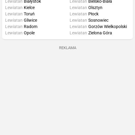
Lewiatan
Białystok
Lewiatan
Bielsko-Biała
Lewiatan
Kielce
Lewiatan
Olsztyn
Lewiatan
Toruń
Lewiatan
Płock
Lewiatan
Gliwice
Lewiatan
Sosnowiec
Lewiatan
Radom
Lewiatan
Gorzów Wielkopolski
Lewiatan
Opole
Lewiatan
Zielona Góra
REKLAMA