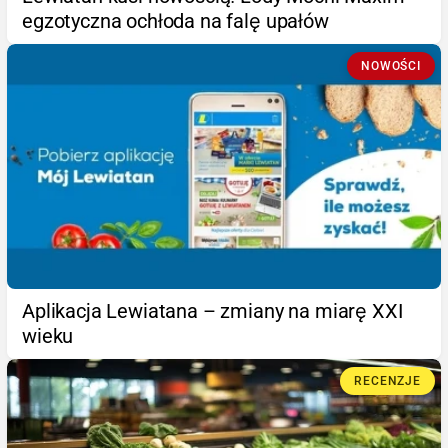
egzotyczna ochłoda na falę upałów
NOWOŚCI
Aplikacja Lewiatana – zmiany na miarę XXI
wieku
RECENZJE