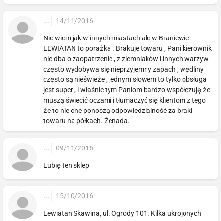
...
14/11/2016
Nie wiem jak w innych miastach ale w Braniewie
LEWIATAN to porażka . Brakuje towaru , Pani kierownik
nie dba o zaopatrzenie , z ziemniaków i innych warzyw
często wydobywa się nieprzyjemny zapach , wędliny
często są nieświeże , jednym słowem to tylko obsługa
jest super , i właśnie tym Paniom bardzo współczuję że
muszą świecić oczami i tłumaczyć się klientom z tego
że to nie one ponoszą odpowiedzialność za braki
towaru na półkach. Żenada.
...
09/11/2016
Lubię ten sklep
...
15/10/2016
Lewiatan Skawina, ul. Ogrody 101. Kilka ukrojonych