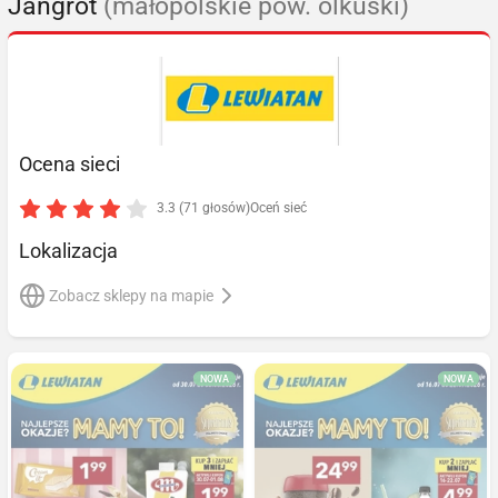
Jangrot
(małopolskie pow. olkuski)
Ocena sieci
3.3 (71 głosów)
Oceń sieć
Lokalizacja
Zobacz sklepy na mapie
NOWA
NOWA